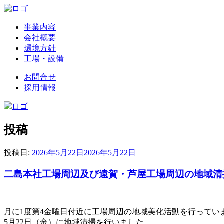
事業内容
会社概要
環境方針
工場・設備
お問合せ
採用情報
投稿
投稿日:
2026年5月22日
2026年5月22日
二島本社工場周辺及び遠賀・芦屋工場周辺の地域清
月に1度第4金曜日付近に工場周辺の地域美化活動を行ってい
5月22日（金）に地域清掃を行いました。