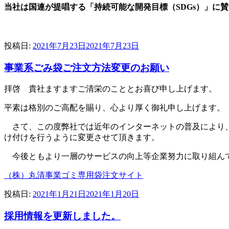
当社は国連が提唱する「持続可能な開発目標（SDGs）」に
投稿日:
2021年7月23日
2021年7月23日
事業系ごみ袋ご注文方法変更のお願い
拝啓 貴社ますますご清栄のこととお喜び申し上げます。
平素は格別のご高配を賜り、心より厚く御礼申し上げます。
さて、この度弊社では近年のインターネットの普及により、
け付けを行うように変更させて頂きます。
今後ともより一層のサービスの向上等企業努力に取り組んで
（株）丸清事業ゴミ専用袋注文サイト
投稿日:
2021年1月21日
2021年1月20日
採用情報を更新しました。