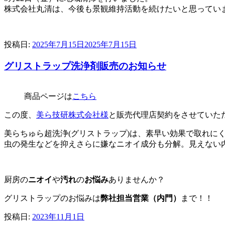
株式会社丸清は、今後も景観維持活動を続けたいと思ってい
投稿日:
2025年7月15日
2025年7月15日
グリストラップ洗浄剤販売のお知らせ
商品ページは
こちら
この度、
美ら技研株式会社様
と販売代理店契約をさせていた
美らちゅら超洗浄(グリストラップ)は、素早い効果で取れに
虫の発生などを抑えさらに嫌なニオイ成分も分解。見えない
厨房の
ニオイ
や
汚れ
の
お悩み
ありませんか？
グリストラップのお悩みは
弊社担当営業（内門）
まで！！
投稿日:
2023年11月1日