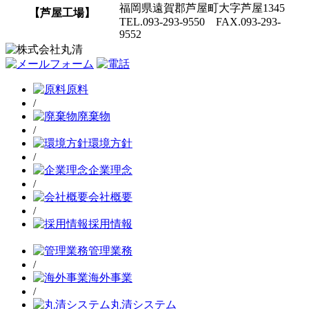
福岡県遠賀郡芦屋町大字芦屋1345
【芦屋工場】
TEL.093-293-9550 FAX.093-293-
9552
原料
/
廃棄物
/
環境方針
/
企業理念
/
会社概要
/
採用情報
管理業務
/
海外事業
/
丸清システム