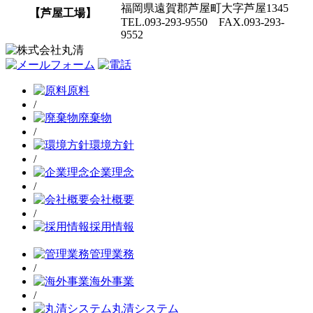
福岡県遠賀郡芦屋町大字芦屋1345
【芦屋工場】
TEL.093-293-9550 FAX.093-293-
9552
原料
/
廃棄物
/
環境方針
/
企業理念
/
会社概要
/
採用情報
管理業務
/
海外事業
/
丸清システム