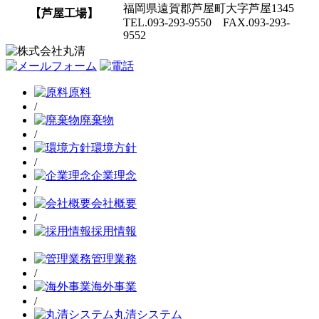
福岡県遠賀郡芦屋町大字芦屋1345
【芦屋工場】
TEL.093-293-9550 FAX.093-293-
9552
原料
/
廃棄物
/
環境方針
/
企業理念
/
会社概要
/
採用情報
管理業務
/
海外事業
/
丸清システム