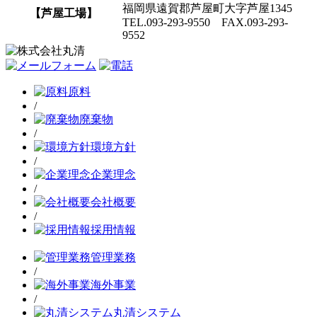
福岡県遠賀郡芦屋町大字芦屋1345
【芦屋工場】
TEL.093-293-9550 FAX.093-293-
9552
原料
/
廃棄物
/
環境方針
/
企業理念
/
会社概要
/
採用情報
管理業務
/
海外事業
/
丸清システム