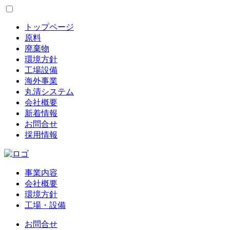
トップページ
原料
廃棄物
環境方針
工場設備
海外事業
丸清システム
会社概要
新着情報
お問合せ
採用情報
事業内容
会社概要
環境方針
工場・設備
お問合せ