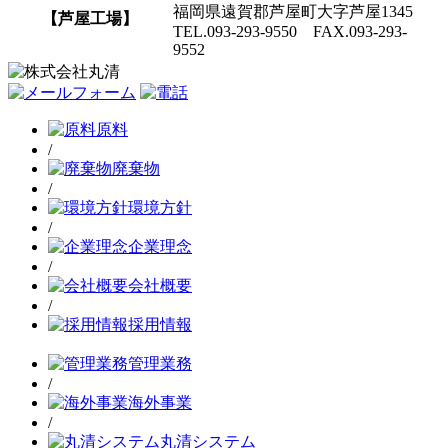
福岡県遠賀郡芦屋町大字芦屋1345
【芦屋工場】
TEL.093-293-9550 FAX.093-293-
9552
原料
/
廃棄物
/
環境方針
/
企業理念
/
会社概要
/
採用情報
管理業務
/
海外事業
/
丸清システム