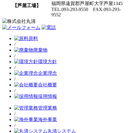
福岡県遠賀郡芦屋町大字芦屋1345
【芦屋工場】
TEL.093-293-9550 FAX.093-293-
9552
原料
/
廃棄物
/
環境方針
/
企業理念
/
会社概要
/
採用情報
管理業務
/
海外事業
/
丸清システム