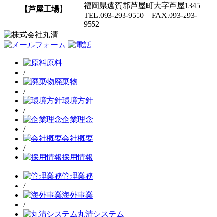
福岡県遠賀郡芦屋町大字芦屋1345
【芦屋工場】
TEL.093-293-9550 FAX.093-293-
9552
原料
/
廃棄物
/
環境方針
/
企業理念
/
会社概要
/
採用情報
管理業務
/
海外事業
/
丸清システム