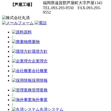
福岡県遠賀郡芦屋町大字芦屋1345
【芦屋工場】
TEL.093-293-9550 FAX.093-293-
9552
原料
/
廃棄物
/
環境方針
/
企業理念
/
会社概要
/
採用情報
管理業務
/
海外事業
/
丸清システム