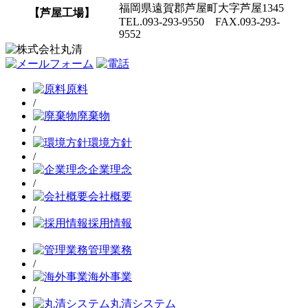
福岡県遠賀郡芦屋町大字芦屋1345
【芦屋工場】
TEL.093-293-9550 FAX.093-293-
9552
原料
/
廃棄物
/
環境方針
/
企業理念
/
会社概要
/
採用情報
管理業務
/
海外事業
/
丸清システム