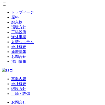
トップページ
原料
廃棄物
環境方針
工場設備
海外事業
丸清システム
会社概要
新着情報
お問合せ
採用情報
事業内容
会社概要
環境方針
工場・設備
お問合せ