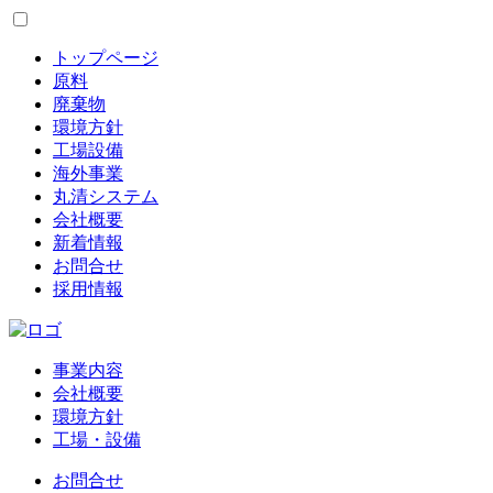
トップページ
原料
廃棄物
環境方針
工場設備
海外事業
丸清システム
会社概要
新着情報
お問合せ
採用情報
事業内容
会社概要
環境方針
工場・設備
お問合せ