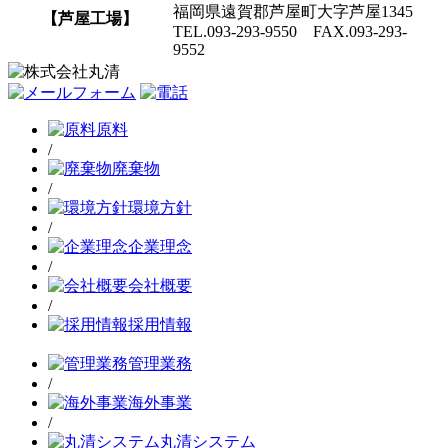
福岡県遠賀郡芦屋町大字芦屋1345
【芦屋工場】
TEL.093-293-9550 FAX.093-293-
9552
原料
/
廃棄物
/
環境方針
/
企業理念
/
会社概要
/
採用情報
管理業務
/
海外事業
/
丸清システム