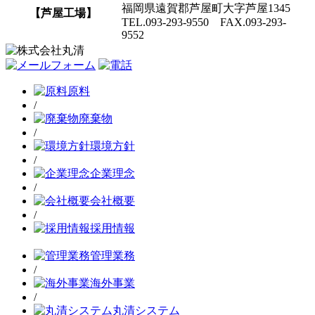
福岡県遠賀郡芦屋町大字芦屋1345
【芦屋工場】
TEL.093-293-9550 FAX.093-293-
9552
原料
/
廃棄物
/
環境方針
/
企業理念
/
会社概要
/
採用情報
管理業務
/
海外事業
/
丸清システム