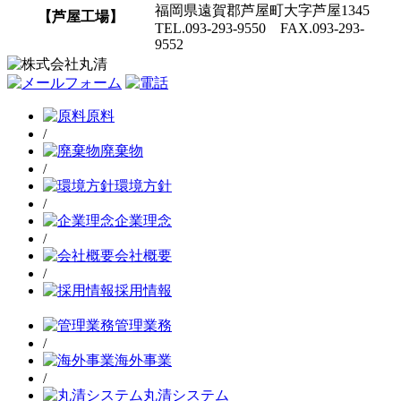
福岡県遠賀郡芦屋町大字芦屋1345
【芦屋工場】
TEL.093-293-9550 FAX.093-293-
9552
原料
/
廃棄物
/
環境方針
/
企業理念
/
会社概要
/
採用情報
管理業務
/
海外事業
/
丸清システム