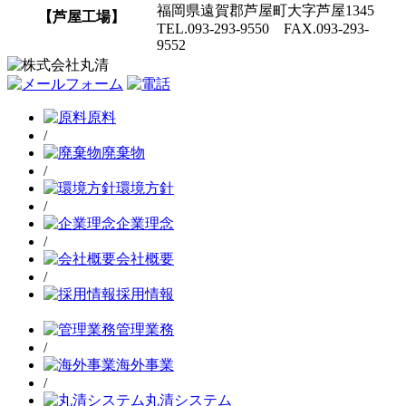
福岡県遠賀郡芦屋町大字芦屋1345
【芦屋工場】
TEL.093-293-9550 FAX.093-293-
9552
原料
/
廃棄物
/
環境方針
/
企業理念
/
会社概要
/
採用情報
管理業務
/
海外事業
/
丸清システム