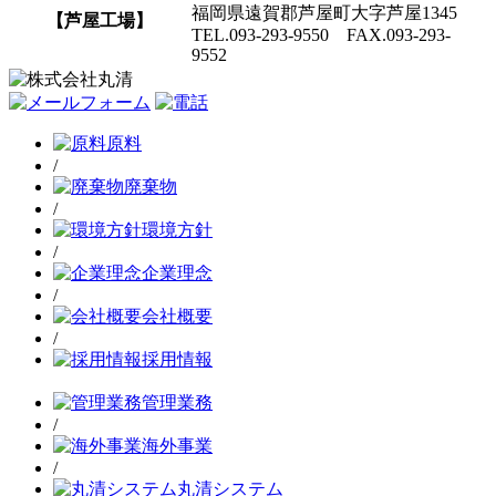
福岡県遠賀郡芦屋町大字芦屋1345
【芦屋工場】
TEL.093-293-9550 FAX.093-293-
9552
原料
/
廃棄物
/
環境方針
/
企業理念
/
会社概要
/
採用情報
管理業務
/
海外事業
/
丸清システム