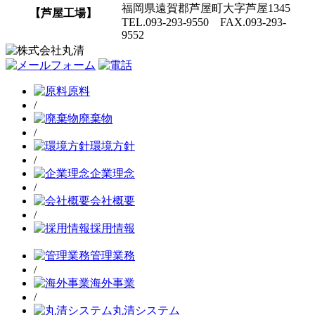
福岡県遠賀郡芦屋町大字芦屋1345
【芦屋工場】
TEL.093-293-9550 FAX.093-293-
9552
原料
/
廃棄物
/
環境方針
/
企業理念
/
会社概要
/
採用情報
管理業務
/
海外事業
/
丸清システム