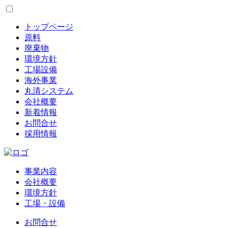
トップページ
原料
廃棄物
環境方針
工場設備
海外事業
丸清システム
会社概要
新着情報
お問合せ
採用情報
事業内容
会社概要
環境方針
工場・設備
お問合せ