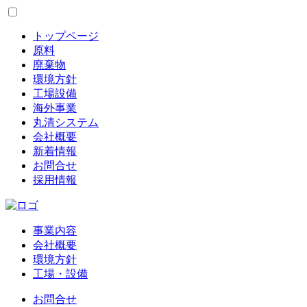
トップページ
原料
廃棄物
環境方針
工場設備
海外事業
丸清システム
会社概要
新着情報
お問合せ
採用情報
事業内容
会社概要
環境方針
工場・設備
お問合せ