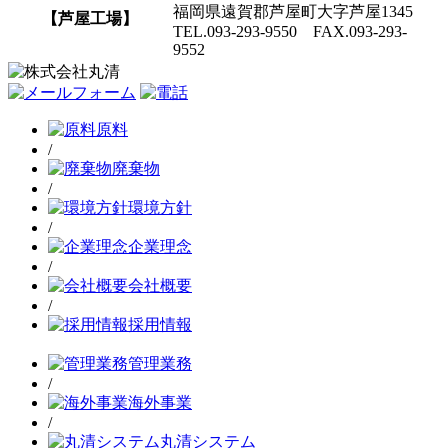
福岡県遠賀郡芦屋町大字芦屋1345
【芦屋工場】
TEL.093-293-9550 FAX.093-293-
9552
原料
/
廃棄物
/
環境方針
/
企業理念
/
会社概要
/
採用情報
管理業務
/
海外事業
/
丸清システム