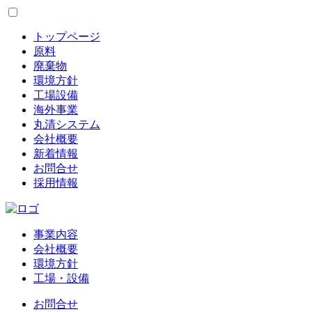
トップページ
原料
廃棄物
環境方針
工場設備
海外事業
丸清システム
会社概要
新着情報
お問合せ
採用情報
事業内容
会社概要
環境方針
工場・設備
お問合せ