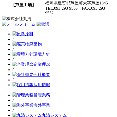
福岡県遠賀郡芦屋町大字芦屋1345
【芦屋工場】
TEL.093-293-9550 FAX.093-293-
9552
原料
/
廃棄物
/
環境方針
/
企業理念
/
会社概要
/
採用情報
管理業務
/
海外事業
/
丸清システム