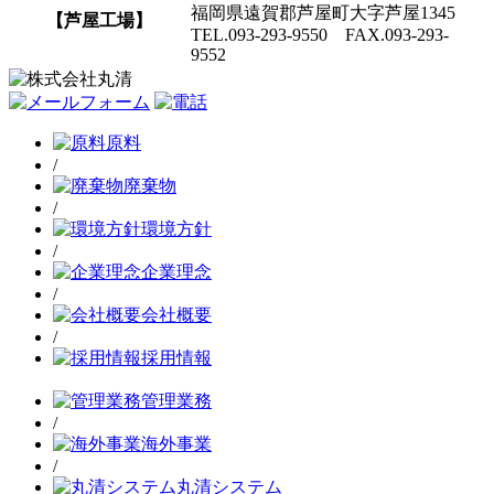
福岡県遠賀郡芦屋町大字芦屋1345
【芦屋工場】
TEL.093-293-9550 FAX.093-293-
9552
原料
/
廃棄物
/
環境方針
/
企業理念
/
会社概要
/
採用情報
管理業務
/
海外事業
/
丸清システム