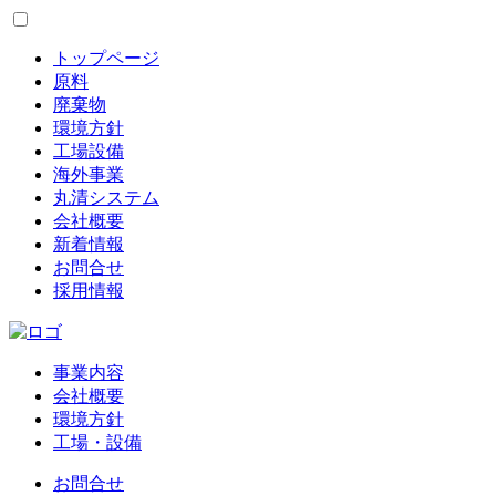
トップページ
原料
廃棄物
環境方針
工場設備
海外事業
丸清システム
会社概要
新着情報
お問合せ
採用情報
事業内容
会社概要
環境方針
工場・設備
お問合せ