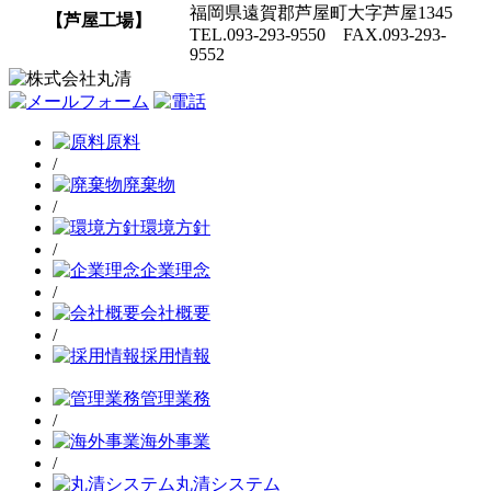
福岡県遠賀郡芦屋町大字芦屋1345
【芦屋工場】
TEL.093-293-9550 FAX.093-293-
9552
原料
/
廃棄物
/
環境方針
/
企業理念
/
会社概要
/
採用情報
管理業務
/
海外事業
/
丸清システム