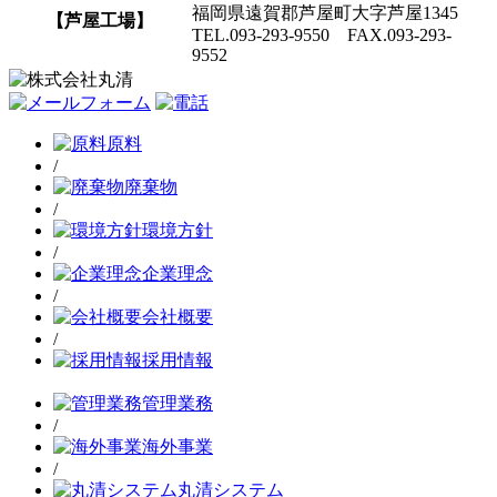
福岡県遠賀郡芦屋町大字芦屋1345
【芦屋工場】
TEL.093-293-9550 FAX.093-293-
9552
原料
/
廃棄物
/
環境方針
/
企業理念
/
会社概要
/
採用情報
管理業務
/
海外事業
/
丸清システム