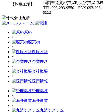
福岡県遠賀郡芦屋町大字芦屋1345
【芦屋工場】
TEL.093-293-9550 FAX.093-293-
9552
原料
/
廃棄物
/
環境方針
/
企業理念
/
会社概要
/
採用情報
管理業務
/
海外事業
/
丸清システム