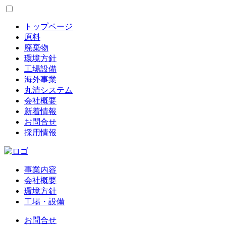
トップページ
原料
廃棄物
環境方針
工場設備
海外事業
丸清システム
会社概要
新着情報
お問合せ
採用情報
事業内容
会社概要
環境方針
工場・設備
お問合せ