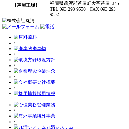
福岡県遠賀郡芦屋町大字芦屋1345
【芦屋工場】
TEL.093-293-9550 FAX.093-293-
9552
原料
/
廃棄物
/
環境方針
/
企業理念
/
会社概要
/
採用情報
管理業務
/
海外事業
/
丸清システム