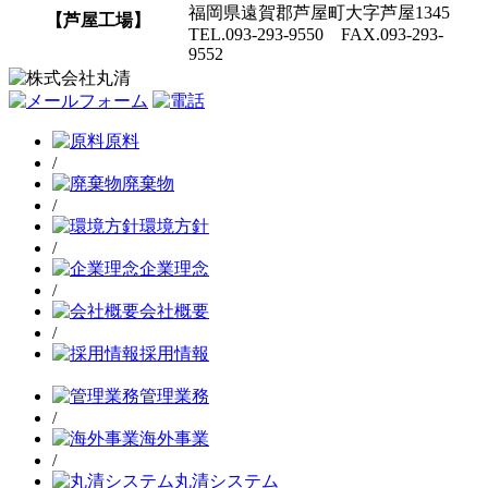
福岡県遠賀郡芦屋町大字芦屋1345
【芦屋工場】
TEL.093-293-9550 FAX.093-293-
9552
原料
/
廃棄物
/
環境方針
/
企業理念
/
会社概要
/
採用情報
管理業務
/
海外事業
/
丸清システム