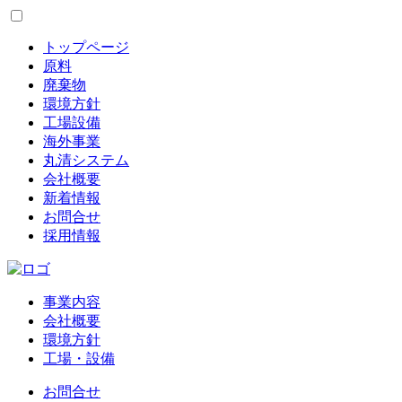
トップページ
原料
廃棄物
環境方針
工場設備
海外事業
丸清システム
会社概要
新着情報
お問合せ
採用情報
事業内容
会社概要
環境方針
工場・設備
お問合せ