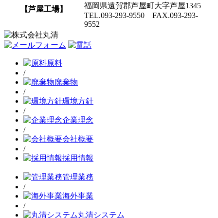
福岡県遠賀郡芦屋町大字芦屋1345
【芦屋工場】
TEL.093-293-9550 FAX.093-293-
9552
原料
/
廃棄物
/
環境方針
/
企業理念
/
会社概要
/
採用情報
管理業務
/
海外事業
/
丸清システム