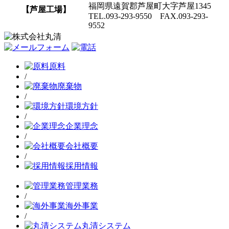
福岡県遠賀郡芦屋町大字芦屋1345
【芦屋工場】
TEL.093-293-9550 FAX.093-293-
9552
原料
/
廃棄物
/
環境方針
/
企業理念
/
会社概要
/
採用情報
管理業務
/
海外事業
/
丸清システム