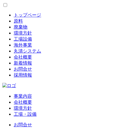
トップページ
原料
廃棄物
環境方針
工場設備
海外事業
丸清システム
会社概要
新着情報
お問合せ
採用情報
事業内容
会社概要
環境方針
工場・設備
お問合せ