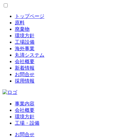
トップページ
原料
廃棄物
環境方針
工場設備
海外事業
丸清システム
会社概要
新着情報
お問合せ
採用情報
事業内容
会社概要
環境方針
工場・設備
お問合せ