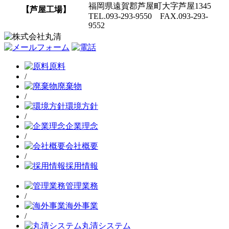
福岡県遠賀郡芦屋町大字芦屋1345
【芦屋工場】
TEL.093-293-9550 FAX.093-293-
9552
原料
/
廃棄物
/
環境方針
/
企業理念
/
会社概要
/
採用情報
管理業務
/
海外事業
/
丸清システム