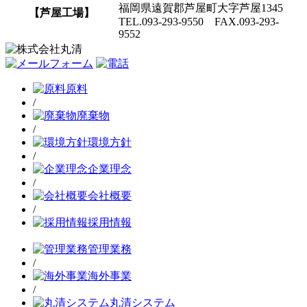
福岡県遠賀郡芦屋町大字芦屋1345
【芦屋工場】
TEL.093-293-9550 FAX.093-293-
9552
原料
/
廃棄物
/
環境方針
/
企業理念
/
会社概要
/
採用情報
管理業務
/
海外事業
/
丸清システム