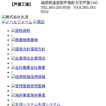
福岡県遠賀郡芦屋町大字芦屋1345
【芦屋工場】
TEL.093-293-9550 FAX.093-293-
9552
原料
/
廃棄物
/
環境方針
/
企業理念
/
会社概要
/
採用情報
管理業務
/
海外事業
/
丸清システム