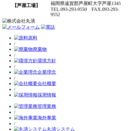
福岡県遠賀郡芦屋町大字芦屋1345
【芦屋工場】
TEL.093-293-9550 FAX.093-293-
9552
原料
/
廃棄物
/
環境方針
/
企業理念
/
会社概要
/
採用情報
管理業務
/
海外事業
/
丸清システム