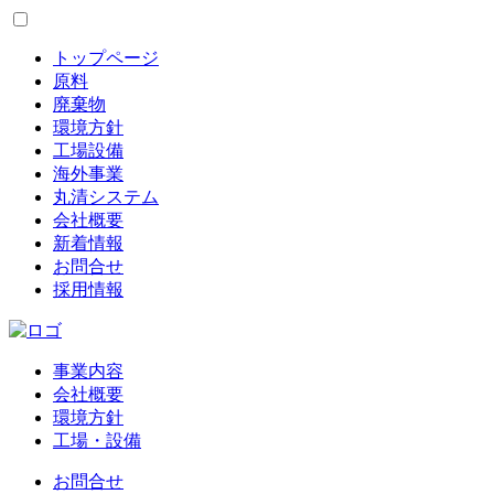
トップページ
原料
廃棄物
環境方針
工場設備
海外事業
丸清システム
会社概要
新着情報
お問合せ
採用情報
事業内容
会社概要
環境方針
工場・設備
お問合せ