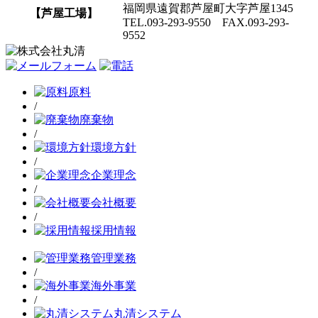
福岡県遠賀郡芦屋町大字芦屋1345
【芦屋工場】
TEL.093-293-9550 FAX.093-293-
9552
原料
/
廃棄物
/
環境方針
/
企業理念
/
会社概要
/
採用情報
管理業務
/
海外事業
/
丸清システム