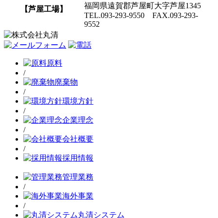
福岡県遠賀郡芦屋町大字芦屋1345
【芦屋工場】
TEL.093-293-9550 FAX.093-293-
9552
原料
/
廃棄物
/
環境方針
/
企業理念
/
会社概要
/
採用情報
管理業務
/
海外事業
/
丸清システム