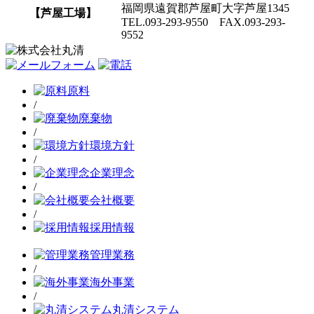
福岡県遠賀郡芦屋町大字芦屋1345
【芦屋工場】
TEL.093-293-9550 FAX.093-293-
9552
原料
/
廃棄物
/
環境方針
/
企業理念
/
会社概要
/
採用情報
管理業務
/
海外事業
/
丸清システム