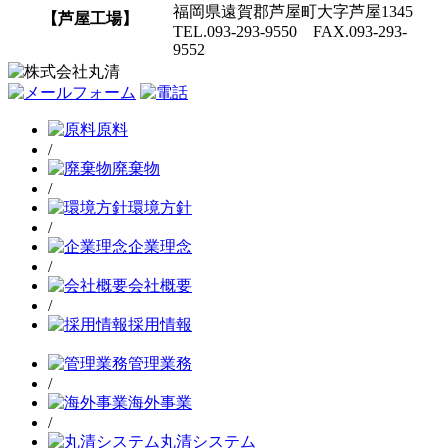
福岡県遠賀郡芦屋町大字芦屋1345
【芦屋工場】
TEL.093-293-9550 FAX.093-293-
9552
原料
/
廃棄物
/
環境方針
/
企業理念
/
会社概要
/
採用情報
管理業務
/
海外事業
/
丸清システム