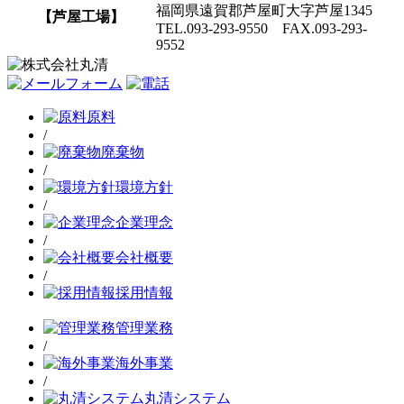
福岡県遠賀郡芦屋町大字芦屋1345
【芦屋工場】
TEL.093-293-9550 FAX.093-293-
9552
原料
/
廃棄物
/
環境方針
/
企業理念
/
会社概要
/
採用情報
管理業務
/
海外事業
/
丸清システム